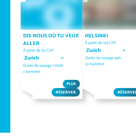
DIS-NOUS OÙ TU VEUX
HELSINKI
ALLER
À partir de 133 CHF
Sélectionner le lieu de d
À partir de 25 CHF
Sélectionner le lieu de départ
Durée du voyage 44h
2x transfert
Durée du voyage 1-100h
x transfert
PLUS
RÉSERVER
RÉSERVE