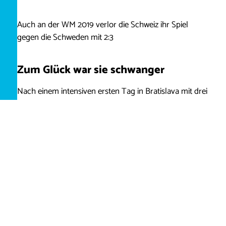
Auch an der WM 2019 verlor die Schweiz ihr Spiel
gegen die Schweden mit 2:3
Zum Glück war sie schwanger
Nach einem intensiven ersten Tag in Bratislava mit drei
Hockeypartien innert 10 Stunden waren wir nun
definitiv angefressen vom Geschehen in der Arena. Klar
wäre wohl auch in der Fanmeile ordentlich die Post
abgegangen, aber wir hofften trotz allem weiter,
irgendwo noch ein Ticket für das Abendspiel der
Schweizer Eisgenossen gegen die russische Sbornaja.
Wir versuchten unser Glück vor dem Stadion, wo sich
am Nachmittag tschechische und österreichische Fans
versammelten, um gemeinsam das