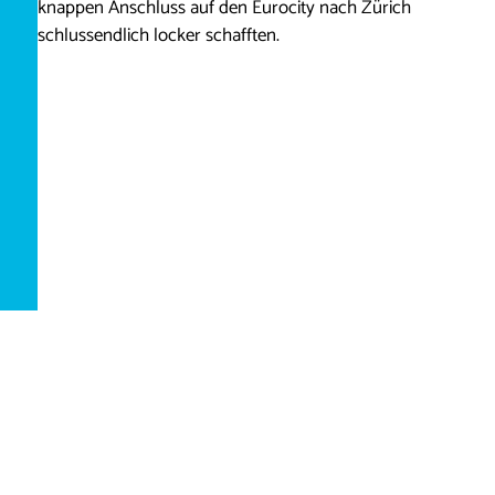
knappen Anschluss auf den Eurocity nach Zürich
schlussendlich locker schafften.
Das Buffet war schon vor der Abfahrt eröffnet
Dies, weil die Abfahrt in Milano 25 Minuten später als
geplant stattfand. Uns konnte es recht sein. Bei einer