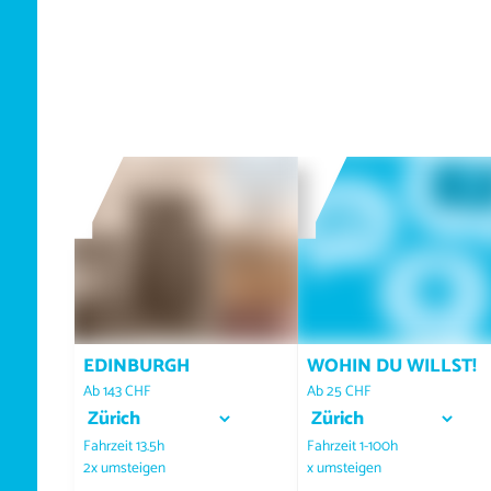
EDINBURGH
WOHIN DU WILLST!
Ab 143 CHF
Ab 25 CHF
Abfahrtsort auswählen
Abfahrtsort auswählen
Fahrzeit 13.5h
Fahrzeit 1-100h
2x umsteigen
x umsteigen