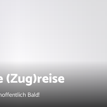
 (Zug)reise
offentlich Bald!