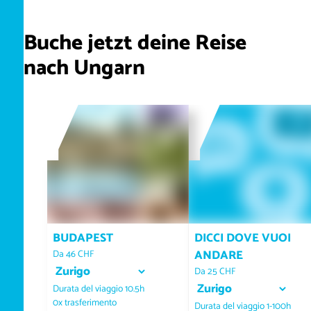
Buche jetzt deine Reise
nach Ungarn
BUDAPEST
DICCI DOVE VUOI
ANDARE
Da 46 CHF
Seleziona il luogo di partenza
Da 25 CHF
Seleziona il luogo di par
Durata del viaggio 10.5h
0x trasferimento
Durata del viaggio 1-100h