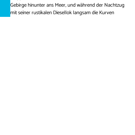
Gebirge hinunter ans Meer, und während der Nachtzug
mit seiner rustikalen Diesellok langsam die Kurven
bewältigte, genossen wir die ersten Blicke auf Split und
die Adriaküste aus dem wieder geöffneten Fenster.
Wir gönnten uns die kurze Reise von Zagreb nach Split
auch deshalb, weil die Fahrt im Liegewagen nicht mehr
als eine Übernachtung in einem Zagreber Hostel
gekostet hat.
Nach der pünktlichen Ankunft in Split um kurz nach
acht blieben uns drei ganze Tage am Meer, bevor es
nach zwei Nächten vor Ort wieder mit dem Nachtzug
zurück nach Zagreb gehen sollte.
Was aus der Vogelperspektive leider nicht ersichtlich
war, sind die vielen Touristen, die sich in der Spliter
Altstadt herumpilgern. Auch aufgrund der unzähligen
Kreuzfahrtschiffe, welche hier anlegen, weil der Hafen