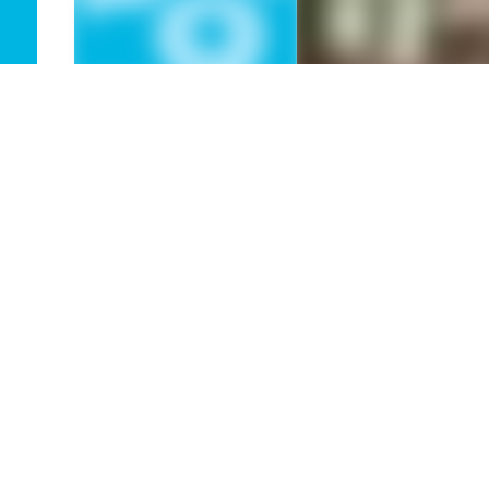
TELL US WHERE YOU
TUNIS
WANT TO GO
From 160 CHF
Select departure locatio
From 25 CHF
Select departure location
Travel time 36h
1x transfer
Travel time 1-100h
x transfer
MORE
BOOK
BOO
Verbindungen